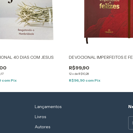
IONAL 40 DIAS COM JESUS
DEVOCIONAL IMPERFEITOS E FE
,00
R$99,90
,17
12
x
de
R$10,28
0
com
Pix
R$96,90
com
Pix
Lançamentos
Ne
Livros
Autores