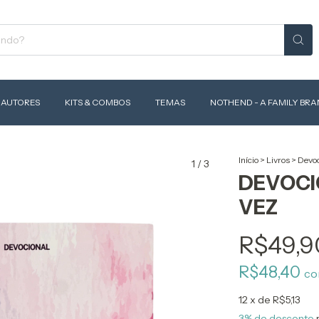
AUTORES
KITS & COMBOS
TEMAS
NOTHEND - A FAMILY BR
Início
>
Livros
>
Devoc
1
/
3
DEVOCI
VEZ
R$49,9
R$48,40
c
12
x de
R$5,13
3% de desconto