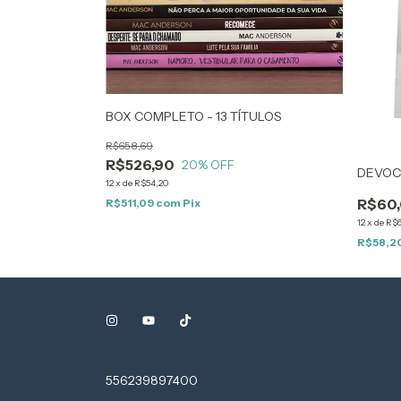
BOX COMPLETO - 13 TÍTULOS
R$658,69
R$526,90
20
% OFF
DEVOC
12
x
de
R$54,20
R$60
R$511,09
com
Pix
12
x
de
R$6
R$58,2
556239897400