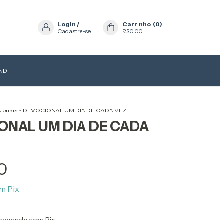
Login
/
Carrinho
(
0
)
Cadastre-se
R$0,00
AND
ionais
>
DEVOCIONAL UM DIA DE CADA VEZ
ONAL UM DIA DE CADA
0
om
Pix
pagando com Pix