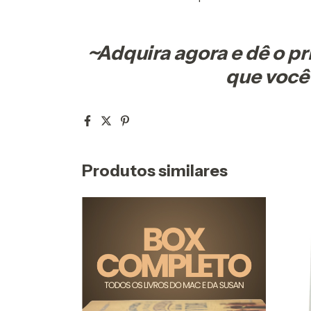
~Adquira agora e dê o p
que você
Produtos similares