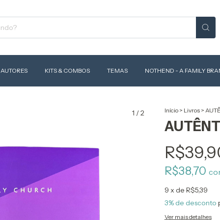
AUTORES
KITS & COMBOS
TEMAS
NOTHEND - A FAMILY BR
Início
>
Livros
>
AUT
1
/
2
AUTÊNT
R$39,9
R$38,70
co
9
x de
R$5,39
3% de desconto
Ver mais detalhes