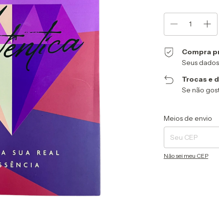
Compra p
Seus dados
Trocas e 
Se não gost
Entregas para o CEP
Meios de envio
Não sei meu CEP