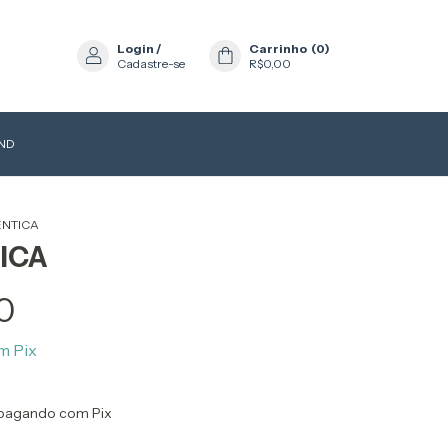
Login
/
Carrinho
(
0
)
Cadastre-se
R$0,00
AND
ÊNTICA
ICA
0
m
Pix
pagando com Pix