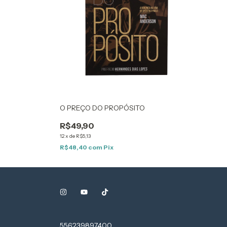
O PREÇO DO PROPÓSITO
R$49,90
12
x
de
R$5,13
R$48,40
com
Pix
556239897400